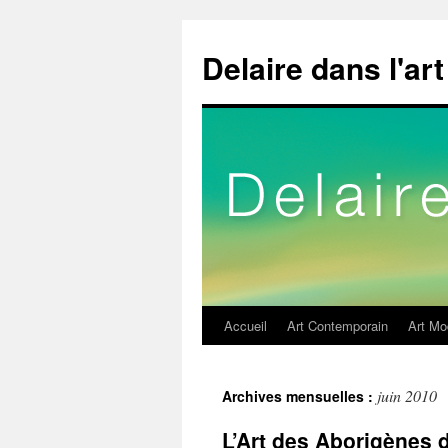
Delaire dans l'art
Accueil
Art Contemporain
Art Mo
Aller
au
juin 2010
Archives mensuelles :
contenu
L’Art des Aborigènes 