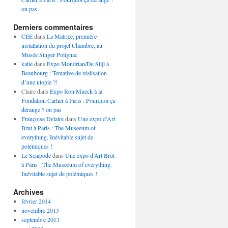
ou pas
Derniers commentaires
CEE
dans
La Matrice, première
installation du projet Chambre, au
Musée Singer Polignac
katie
dans
Expo Mondrian/De Stijl à
Beaubourg : Tentative de réalisation
d’une utopie ?!
Claire
dans
Expo Ron Mueck à la
Fondation Cartier à Paris : Pourquoi ça
dérange ? ou pas
Françoise Delaire
dans
Une expo d’Art
Brut à Paris : The Museeum of
everything. Inévitable sujet de
polémiques !
Le Sciapode
dans
Une expo d’Art Brut
à Paris : The Museeum of everything.
Inévitable sujet de polémiques !
Archives
février 2014
novembre 2013
septembre 2013