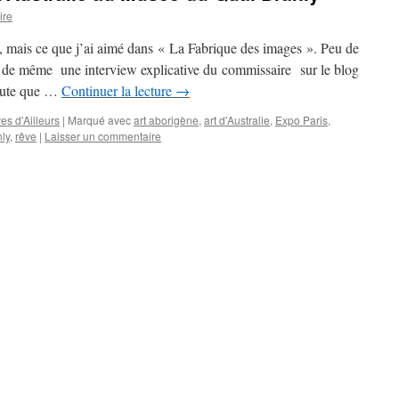
ire
po, mais ce que j’ai aimé dans « La Fabrique des images ». Peu de
out de même une interview explicative du commissaire sur le blog
doute que …
Continuer la lecture
→
es d'Ailleurs
|
Marqué avec
art aborigène
,
art d'Australie
,
Expo Paris
,
ly
,
rêve
|
Laisser un commentaire