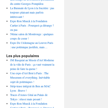
du centre Georges Pompidou
La Biennale de Lyon à la Sucrière : pas
toujours plaisant mais parfois
intéressant !
Expo Ron Mueck à la Fondation
Cartier à Paris : Pourquoi ça dérange ?
ou pas
58ème salon de Montrouge : quelques
coups de coeur !
Expo De l’Allemagne au Louvre Paris
: une polémique justifiée, mais…
Les plus populaires
JM Basquiat au Musée d'Art Moderne
de la ville de Paris : ça vaut vraiment la
peine de faire la queue !
Une expo d'Art Brut à Paris : The
Museeum of everything. Inévitable
sujet de polémiques !
Strip-tease intégral de Ben au MAC
Lyon : Bravo !
Traces d'Amos Gitaï au Palais de
Tokyo : réussi mais pesant !
Expo Ron Mueck à la Fondation
Cartier à Paris : Pourquoi ça dérange ?