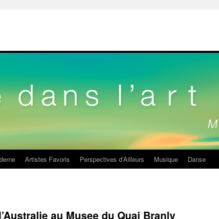
derne
Artistes Favoris
Perspectives d’Ailleurs
Musique
Danse
d’Australie au Musee du Quai Branly