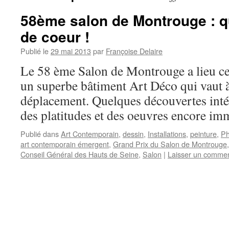
58ème salon de Montrouge : 
de coeur !
Publié le
29 mai 2013
par
Françoise Delaire
Le 58 ème Salon de Montrouge a lieu cet
un superbe bâtiment Art Déco qui vaut à 
déplacement. Quelques découvertes inté
des platitudes et des oeuvres encore i
Publié dans
Art Contemporain
,
dessin
,
Installations
,
peinture
,
Ph
art contemporain émergent
,
Grand Prix du Salon de Montrouge
Conseil Général des Hauts de Seine
,
Salon
|
Laisser un commen