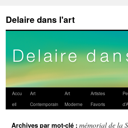
Delaire dans l'art
Aller
Accu
Art
Art
Artistes
Pe
au
eil
Contemporain
Moderne
Favoris
d’A
contenu
mémorial de la 
Archives par mot-clé :