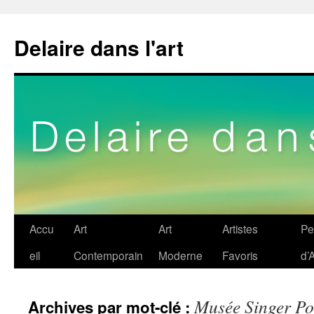
Delaire dans l'art
Aller
Accu
Art
Art
Artistes
Pe
au
eil
Contemporain
Moderne
Favoris
d’A
contenu
Musée Singer Po
Archives par mot-clé :