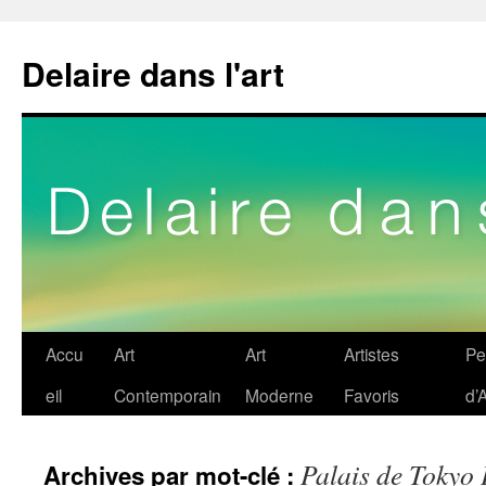
Delaire dans l'art
Aller
Accu
Art
Art
Artistes
Pe
au
eil
Contemporain
Moderne
Favoris
d’A
contenu
Palais de Tokyo 
Archives par mot-clé :