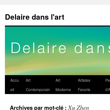
Delaire dans l'art
Aller
Accu
Art
Art
Artistes
Pe
au
eil
Contemporain
Moderne
Favoris
d’A
contenu
Xu Zhen
Archives par mot-clé :