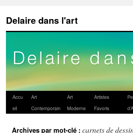
Delaire dans l'art
Aller
Accu
Art
Art
Artistes
Pe
au
eil
Contemporain
Moderne
Favoris
d’A
contenu
carnets de dessi
Archives par mot-clé :