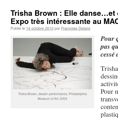
Trisha Brown : Elle danse…et
Expo très intéressante au MA
Publié le
14 octobre 2010
par
Françoise Delaire
Pour q
pas qu
cessé 
Trisha
dessin
activi
Pour m
Trisha Brown, dessin-performance, Philadelphia
transv
Museum of Art, 2003
contem
plasti