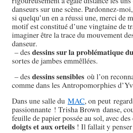
rigoureusement à égale distance les uns
danseurs sur une scène. Pardonnez-moi, 
si quelqu’un en a réussi une, merci de 
motif est constitué d’une vingtaine de tr
imaginer être la trace du mouvement des
danseur.
dessins sur la problématique d
– des
sortes de jambes emmêllées.
dessins sensibles
– des
où l’on reconna
comme dans les Antropomorphies d’Yve
Dans une salle du
MAC
, on peut regar
passionnante ! Trisha Brown danse, co
feuille de papier possée au sol, avec des
doigts et aux orteils
! Il fallait y pense