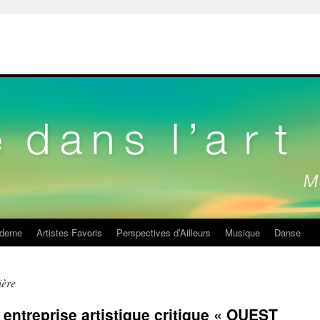
derne
Artistes Favoris
Perspectives d’Ailleurs
Musique
Danse
ière
e entreprise artistique critique « OUEST