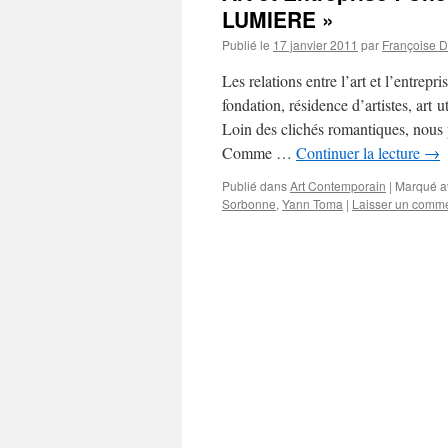
LUMIERE »
Publié le
17 janvier 2011
par
Françoise D
Les relations entre l’art et l’entrep
fondation, résidence d’artistes, ar
Loin des clichés romantiques, nous po
Comme …
Continuer la lecture
→
Publié dans
Art Contemporain
|
Marqué a
Sorbonne
,
Yann Toma
|
Laisser un comme