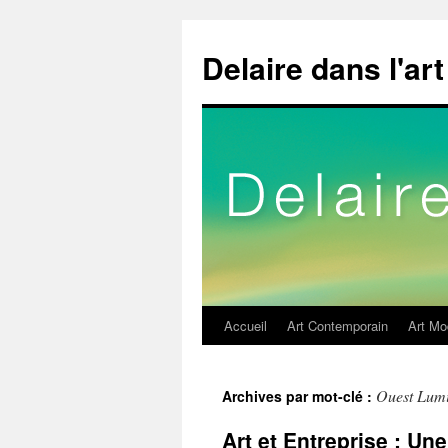
Delaire dans l'art
Accueil
Art Contemporain
Art Mo
Aller
au
Ouest Lum
Archives par mot-clé :
contenu
Art et Entreprise : Un