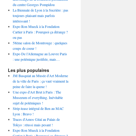
du centre Georges Pompidou
La Biennale de Lyon à la Sucrière : pas
toujours plaisant mais parfois
intéressant !
Expo Ron Mueck à la Fondation
Cartier à Paris : Pourquoi ça dérange ?
ou pas
58ème salon de Montrouge : quelques
coups de coeur !
Expo De l’Allemagne au Louvre Paris
: une polémique justifiée, mais…
Les plus populaires
JM Basquiat au Musée d'Art Moderne
de la ville de Paris : ça vaut vraiment la
peine de faire la queue !
Une expo d'Art Brut à Paris : The
Museeum of everything. Inévitable
sujet de polémiques !
Strip-tease intégral de Ben au MAC
Lyon : Bravo !
Traces d'Amos Gitaï au Palais de
Tokyo : réussi mais pesant !
Expo Ron Mueck à la Fondation
Cartier à Paris : Pourquoi ça dérange ?