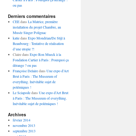
ou pas
Derniers commentaires
CEE
dans
La Matrice, première
installation du projet Chambre, au
Musée Singer Polignac
katie
dans
Expo Mondrian/De Stijl à
Beaubourg : Tentative de réalisation
d’une utopie ?!
Claire
dans
Expo Ron Mueck à la
Fondation Cartier à Paris : Pourquoi ça
dérange ? ou pas
Françoise Delaire
dans
Une expo d’Art
Brut à Paris : The Museeum of
everything. Inévitable sujet de
polémiques !
Le Sciapode
dans
Une expo d’Art Brut
à Paris : The Museeum of everything.
Inévitable sujet de polémiques !
Archives
février 2014
novembre 2013
septembre 2013