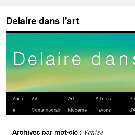
Delaire dans l'art
Aller
Accu
Art
Art
Artistes
Pe
au
eil
Contemporain
Moderne
Favoris
d’A
contenu
Venise
Archives par mot-clé :